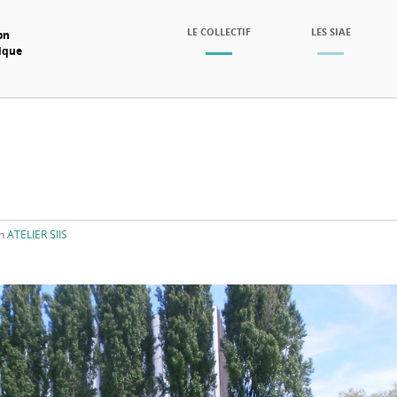
SKIP TO CONTENT
LE COLLECTIF
LES SIAE
on
mique
Menu
n
ATELIER SIIS