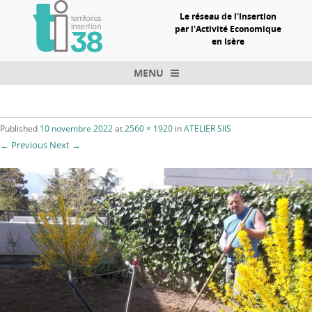
Le réseau de l'Insertion
par l'Activité Economique
en Isère
MENU
Skip to content
Published
10 novembre 2022
at
2560 × 1920
in
ATELIER SIIS
← Previous
Next →