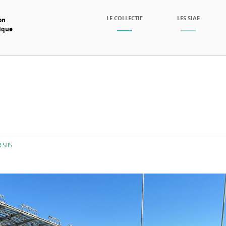
SKIP TO CONTENT
LE COLLECTIF
LES SIAE
on
mique
Menu
 SIIS