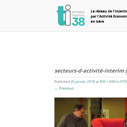
Le réseau de l'Inserti
par l'Activité Econo
en Isère
secteurs-d-activité-interim (
Published
26 janvier 2018
at
800 × 600
in
ATE
← Previous