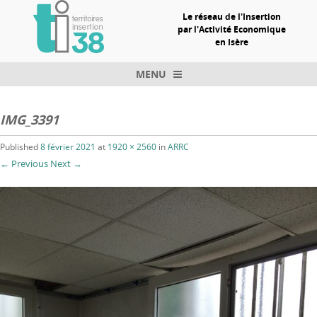
Le réseau de l'Insertion
par l'Activité Economique
en Isère
MENU
Skip to content
IMG_3391
Published
8 février 2021
at
1920 × 2560
in
ARRC
← Previous
Next →