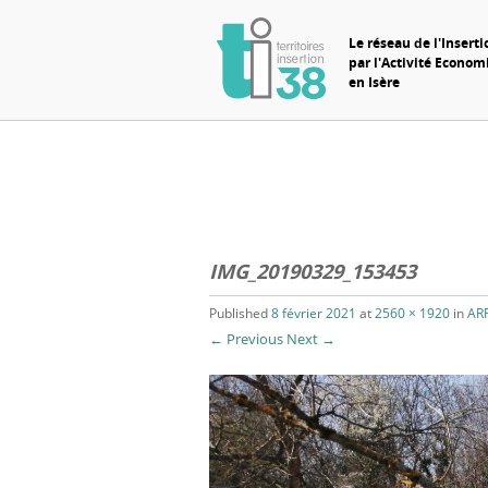
Le réseau de l'Inserti
par l'Activité Econo
en Isère
IMG_20190329_153453
Published
8 février 2021
at
2560 × 1920
in
AR
← Previous
Next →