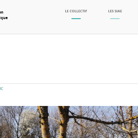
SKIP TO CONTENT
LE COLLECTIF
LES SIAE
on
mique
Menu
RC