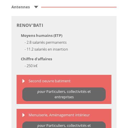
Antennes
RENOV'BATI
Moyens humains (ETP)
- 2.8 salariés permanents
- 11.2 salariés en insertion
Chiffre d'affaires
- 250 k€
Second oeuvre batiment
pour
Particuliers, collectivités et
entreprises
Menuiserie, Aménagement intérieur
pour
Particuliers, collectivités et