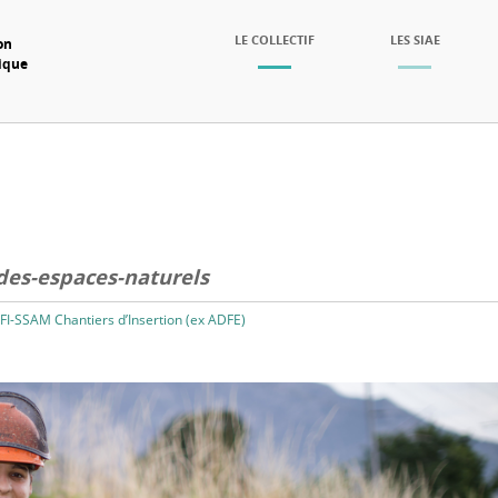
SKIP TO CONTENT
LE COLLECTIF
LES SIAE
on
mique
Menu
des-espaces-naturels
FI-SSAM Chantiers d’Insertion (ex ADFE)