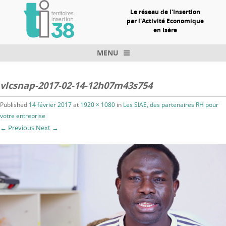
Le réseau de l'Insertion
par l'Activité Economique
en Isère
MENU
Skip to content
vlcsnap-2017-02-14-12h07m43s754
Published
14 février 2017
at
1920 × 1080
in
Les SIAE, des partenaires RH pour
votre entreprise
← Previous
Next →