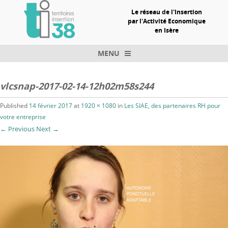
Le réseau de l'Insertion
par l'Activité Economique
en Isère
MENU
Skip to content
vlcsnap-2017-02-14-12h02m58s244
Published
14 février 2017
at
1920 × 1080
in
Les SIAE, des partenaires RH pour
votre entreprise
← Previous
Next →