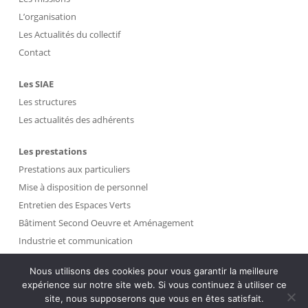
L’organisation
Les Actualités du collectif
Contact
Les SIAE
Les structures
Les actualités des adhérents
Les prestations
Prestations aux particuliers
Mise à disposition de personnel
Entretien des Espaces Verts
Bâtiment Second Oeuvre et Aménagement
Industrie et communication
Propreté et Gestion des Déchets
Nous utilisons des cookies pour vous garantir la meilleure
expérience sur notre site web. Si vous continuez à utiliser ce
Intranet
site, nous supposerons que vous en êtes satisfait.