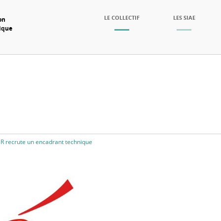
SKIP TO CONTENT
LE COLLECTIF
LES SIAE
on
mique
Menu
ER recrute un encadrant technique