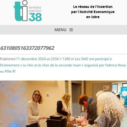
Le réseau de l'Insertion
par l'Activité Economique
en Isère
MENU
Skip to content
6310805163372077962
Published
11 décembre 2024
at
2534 × 1260
in
Les SIAE ont participé à
l’évènement « Le chic et le choc de la seconde main » organisé par Fabrica Nova
au Pôle R!