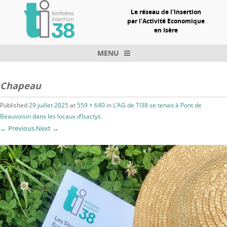
Le réseau de l'Insertion
par l'Activité Economique
en Isère
MENU
Skip to content
Chapeau
Published
29 juillet 2025
at
559 × 640
in
L’AG de TI38 se tenait à Pont de
Beauvoisin dans les locaux d’Isactys
← Previous
Next →