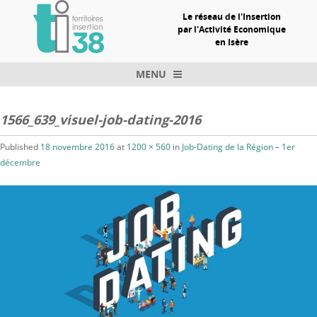
Le réseau de l'Insertion
par l'Activité Economique
en Isère
MENU
Skip to content
1566_639_visuel-job-dating-2016
Published
18 novembre 2016
at
1200 × 560
in
Job-Dating de la Région – 1er
décembre