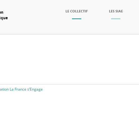
SKIP TO CONTENT
LE COLLECTIF
LES SIAE
on
mique
Menu
ation La France s’Engage