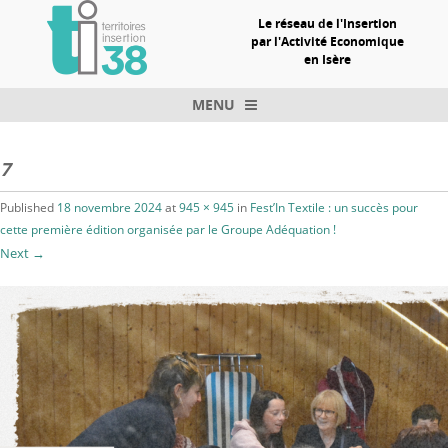
Le réseau de l'Insertion
par l'Activité Economique
en Isère
MENU
Skip to content
7
Published
18 novembre 2024
at
945 × 945
in
Fest’In Textile : un succès pour
cette première édition organisée par le Groupe Adéquation !
Next →