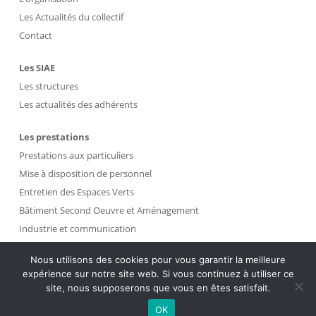
Les Actualités du collectif
Contact
Les SIAE
Les structures
Les actualités des adhérents
Les prestations
Prestations aux particuliers
Mise à disposition de personnel
Entretien des Espaces Verts
Bâtiment Second Oeuvre et Aménagement
Industrie et communication
Propreté et Gestion des Déchets
Nous utilisons des cookies pour vous garantir la meilleure
expérience sur notre site web. Si vous continuez à utiliser ce
Intranet
site, nous supposerons que vous en êtes satisfait.
OK