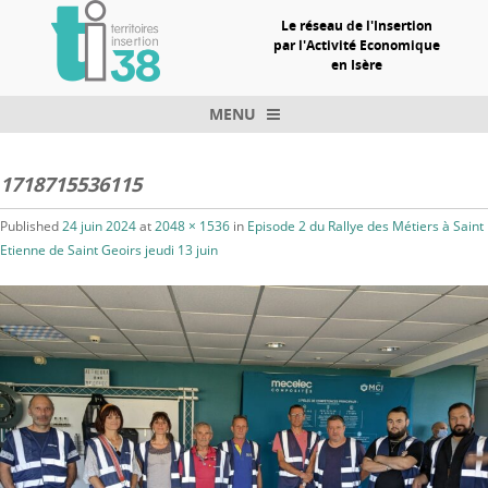
Le réseau de l'Insertion
par l'Activité Economique
en Isère
MENU
Skip to content
1718715536115
Published
24 juin 2024
at
2048 × 1536
in
Episode 2 du Rallye des Métiers à Saint
Etienne de Saint Geoirs jeudi 13 juin