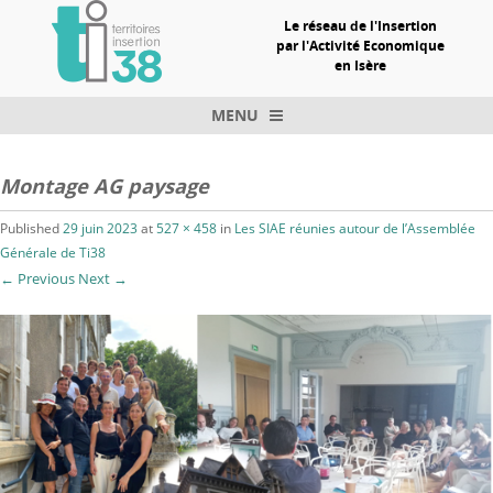
Le réseau de l'Insertion
par l'Activité Economique
en Isère
MENU
Skip to content
Montage AG paysage
Published
29 juin 2023
at
527 × 458
in
Les SIAE réunies autour de l’Assemblée
Générale de Ti38
← Previous
Next →