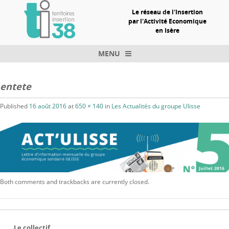
Le réseau de l'Insertion
par l'Activité Economique
en Isère
MENU
Skip to content
entete
Published
16 août 2016
at
650 × 140
in
Les Actualités du groupe Ulisse
Both comments and trackbacks are currently closed.
Le collectif